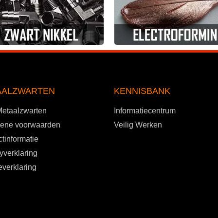
AALZWARTEN
KENNISBANK
Metaalzwarten
Informatiecentrum
ene voorwaarden
Veilig Werken
tinformatie
yverklaring
verklaring