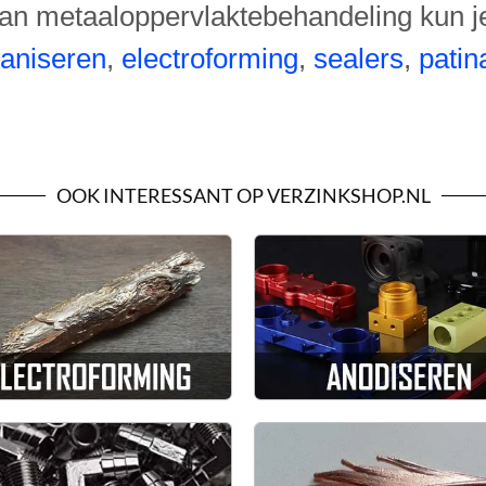
n metaaloppervlaktebehandeling kun je t
vaniseren
,
electroforming
,
sealers
,
patin
OOK INTERESSANT OP VERZINKSHOP.NL